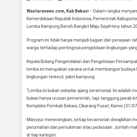
Ka
Wantaranews.com, Kab Bekasi
– Dalam rangka menyamb
Be
Kemerdekaan Republik Indonesia, Pemerintah Kabupaten
Ge
Lomba Kampung Bersih Bangkit Maju Sejahtera tahun 2
Lo
Ka
Program ini tidak hanya menjadi bagian dari perayaan t
Be
warga terhadap pentingnya pengelolaan lingkungan yang
20
Do
Kepala Bidang Pengendalian dan Pengelolaan Persampa
Bu
lomba ini merupakan sarana untuk membangun budaya b
Pil
Sa
lingkungan terkecil, yakni kampung.
Da
Go
“Lomba ini bukan sekadar ajang seremonial. Ini adala
Ro
bukan hanya urusan pemerintah, tapi tanggung jawab kit
Kompleks Pemkab Bekasi, Cikarang Pusat, Kamis (31/07
Mansyur menerangkan, setiap kecamatan diwajibkan me
perumahan dan pemukiman atau pedesaan. Jumlah maks
di tiap kategori.