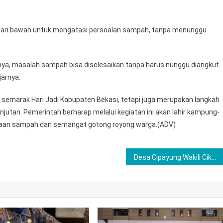
n dari bawah untuk mengatasi persoalan sampah, tanpa menunggu
nnya, masalah sampah bisa diselesaikan tanpa harus nunggu diangkut
jarnya.
 semarak Hari Jadi Kabupaten Bekasi, tetapi juga merupakan langkah
njutan. Pemerintah berharap melalui kegiatan ini akan lahir kampung-
olaan sampah dan semangat gotong royong warga.(ADV)
Desa Cipayung Wakili Cikarang Timur dalam Lomba Kampung Bersih 2025, Wujudkan Gerakan Lingkungan Berkelanjutan