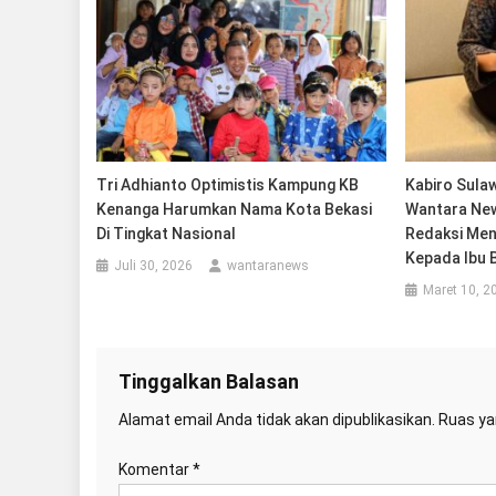
Tri Adhianto Optimistis Kampung KB
Kabiro Sulaw
Kenanga Harumkan Nama Kota Bekasi
Wantara New
Di Tingkat Nasional
Redaksi Men
Kepada Ibu 
Juli 30, 2026
wantaranews
Maret 10, 2
Tinggalkan Balasan
Alamat email Anda tidak akan dipublikasikan.
Ruas ya
Komentar
*