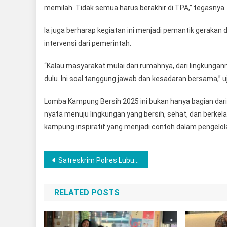
memilah. Tidak semua harus berakhir di TPA,” tegasnya.
Ia juga berharap kegiatan ini menjadi pemantik geraka
intervensi dari pemerintah.
“Kalau masyarakat mulai dari rumahnya, dari lingkunga
dulu. Ini soal tanggung jawab dan kesadaran bersama,” u
Lomba Kampung Bersih 2025 ini bukan hanya bagian dari
nyata menuju lingkungan yang bersih, sehat, dan berkela
kampung inspiratif yang menjadi contoh dalam pengel
Navigasi
Satreskrim Polres Lubuk Linggau menggelar Rekonstruksi kasus Pembunuhan yang menggegerkan warga Kelurahan Batu Urip Taba beberapa waktu lalu
pos
RELATED POSTS