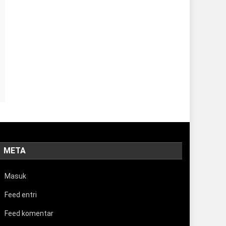
META
Masuk
Feed entri
Feed komentar