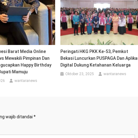
esi Barat Media Online
Peringati HKG PKK Ke-53, Pemkot
s Mewakili Pimpinan Dan
Bekasi Luncurkan PUSPAGA Dan Aplika
gucapkan Happy Birthday
Digital Dukung Ketahanan Keluarga
Bupati Mamuju
Oktober 23, 2025
wantaranews
026
wantaranews
ng wajib ditandai
*