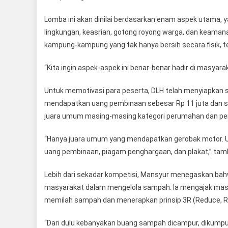
Lomba ini akan dinilai berdasarkan enam aspek utama, y
lingkungan, keasrian, gotong royong warga, dan keamana
kampung-kampung yang tak hanya bersih secara fisik, tet
“Kita ingin aspek-aspek ini benar-benar hadir di masyarak
Untuk memotivasi para peserta, DLH telah menyiapkan 
mendapatkan uang pembinaan sebesar Rp 11 juta dan sa
juara umum masing-masing kategori perumahan dan p
“Hanya juara umum yang mendapatkan gerobak motor. Untu
uang pembinaan, piagam penghargaan, dan plakat,” tam
Lebih dari sekadar kompetisi, Mansyur menegaskan bah
masyarakat dalam mengelola sampah. Ia mengajak masya
memilah sampah dan menerapkan prinsip 3R (Reduce, Re
“Dari dulu kebanyakan buang sampah dicampur, dikumpulk