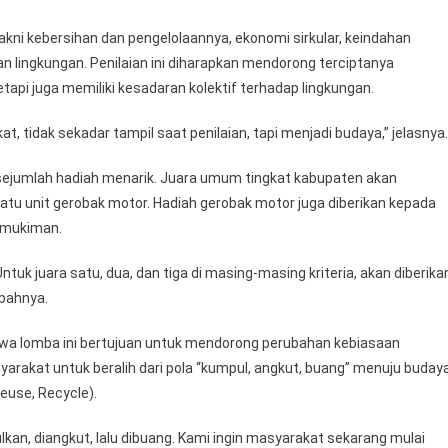
akni kebersihan dan pengelolaannya, ekonomi sirkular, keindahan
n lingkungan. Penilaian ini diharapkan mendorong terciptanya
api juga memiliki kesadaran kolektif terhadap lingkungan.
at, tidak sekadar tampil saat penilaian, tapi menjadi budaya,” jelasnya.
sejumlah hadiah menarik. Juara umum tingkat kabupaten akan
tu unit gerobak motor. Hadiah gerobak motor juga diberikan kepada
emukiman.
k juara satu, dua, dan tiga di masing-masing kriteria, akan diberika
bahnya.
wa lomba ini bertujuan untuk mendorong perubahan kebiasaan
rakat untuk beralih dari pola “kumpul, angkut, buang” menuju buday
use, Recycle).
an, diangkut, lalu dibuang. Kami ingin masyarakat sekarang mulai