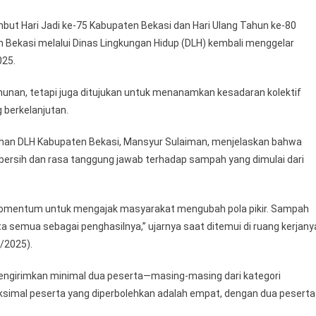
bupaten
ut Hari Jadi ke-75 Kabupaten Bekasi dan Hari Ulang Tahun ke-80
kasi
 Bekasi melalui Dinas Lingkungan Hidup (DLH) kembali menggelar
lar
025.
mba
mpung
ahunan, tetapi juga ditujukan untuk menanamkan kesadaran kolektif
rsih
 berkelanjutan.
25,
rong
han DLH Kabupaten Bekasi, Mansyur Sulaiman, menjelaskan bahwa
daya
ersih dan rasa tanggung jawab terhadap sampah yang dimulai dari
ah
mpah
n
tong
h momentum untuk mengajak masyarakat mengubah pola pikir. Sampah
yong
a semua sebagai penghasilnya,” ujarnya saat ditemui di ruang kerjany
/2025).
ngirimkan minimal dua peserta—masing-masing dari kategori
imal peserta yang diperbolehkan adalah empat, dengan dua peserta