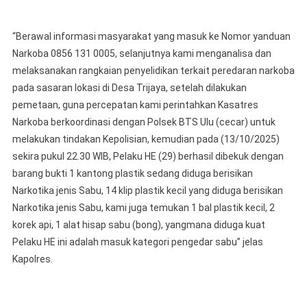
Ungkap
Kasus
Peredaran
“Berawal informasi masyarakat yang masuk ke Nomor yanduan
Gelap
Narkoba 0856 131 0005, selanjutnya kami menganalisa dan
Narkotika
melaksanakan rangkaian penyelidikan terkait peredaran narkoba
pada sasaran lokasi di Desa Trijaya, setelah dilakukan
pemetaan, guna percepatan kami perintahkan Kasatres
Narkoba berkoordinasi dengan Polsek BTS Ulu (cecar) untuk
melakukan tindakan Kepolisian, kemudian pada (13/10/2025)
sekira pukul 22.30 WIB, Pelaku HE (29) berhasil dibekuk dengan
barang bukti 1 kantong plastik sedang diduga berisikan
Narkotika jenis Sabu, 14 klip plastik kecil yang diduga berisikan
Narkotika jenis Sabu, kami juga temukan 1 bal plastik kecil, 2
korek api, 1 alat hisap sabu (bong), yangmana diduga kuat
Pelaku HE ini adalah masuk kategori pengedar sabu” jelas
Kapolres.