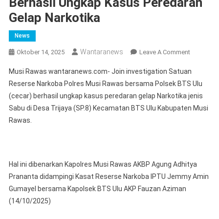
Berhasil Ungkap Kasus Peredaran
Gelap Narkotika
News
Wantaranews
On
Oktober 14, 2025
Leave A Comment
Join
Musi Rawas wantaranews.com- Join investigation Satuan
Investigat
Reserse Narkoba Polres Musi Rawas bersama Polsek BTS Ulu
Satuan
(cecar) berhasil ungkap kasus peredaran gelap Narkotika jenis
Reserse
Sabu di Desa Trijaya (SP.8) Kecamatan BTS Ulu Kabupaten Musi
Narkoba
Polres
Rawas.
Musi
Rawas
Bersama
Hal ini dibenarkan Kapolres Musi Rawas AKBP Agung Adhitya
Polsek
BTS
Prananta didampingi Kasat Reserse Narkoba IPTU Jemmy Amin
Ulu
Gumayel bersama Kapolsek BTS Ulu AKP Fauzan Aziman
(cecar)
(14/10/2025)
Berhasil