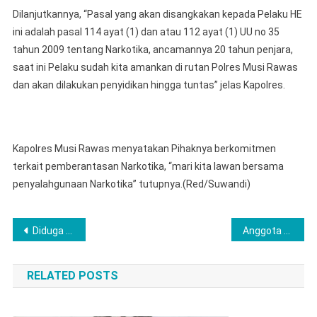
Dilanjutkannya, “Pasal yang akan disangkakan kepada Pelaku HE
ini adalah pasal 114 ayat (1) dan atau 112 ayat (1) UU no 35
tahun 2009 tentang Narkotika, ancamannya 20 tahun penjara,
saat ini Pelaku sudah kita amankan di rutan Polres Musi Rawas
dan akan dilakukan penyidikan hingga tuntas” jelas Kapolres.
Kapolres Musi Rawas menyatakan Pihaknya berkomitmen
terkait pemberantasan Narkotika, “mari kita lawan bersama
penyalahgunaan Narkotika” tutupnya.(Red/Suwandi)
Navigasi
Diduga Sakit, Satreskrim Bersama Unit Identifikasi dan Polsek BTS Ulu Sigap Evakuasi Korban Meninggal di Kebun Desa Sadu
Anggota DPRD provinsi Sulawesi Barat Yudiaman Firusdi. SH. Menggelar Reses di Desa Boda boda
pos
RELATED POSTS