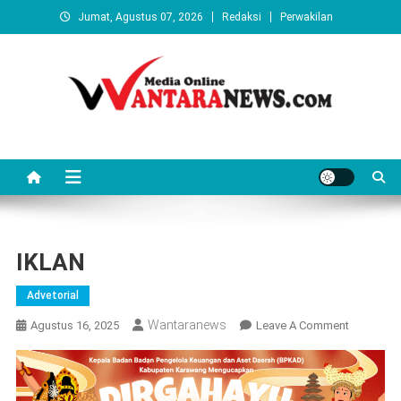
Skip
Jumat, Agustus 07, 2026
Redaksi
Perwakilan
to
content
Wantaranews.com
IKLAN
Advetorial
Wantaranews
On
Agustus 16, 2025
Leave A Comment
IKLAN