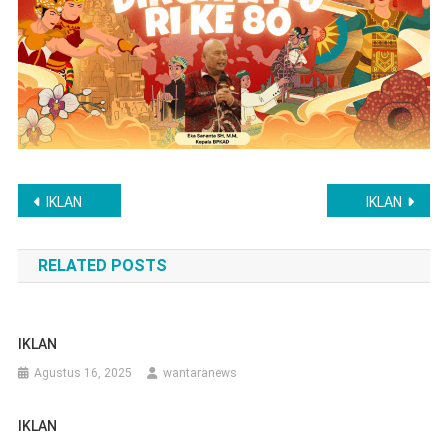
Navigasi
IKLAN
IKLAN
pos
RELATED POSTS
IKLAN
Agustus 16, 2025
wantaranews
IKLAN