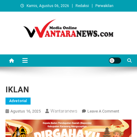
Skip
Kamis, Agustus 06, 2026
Redaksi
Perwakilan
to
content
Wantaranews.com
IKLAN
Advetorial
Wantaranews
On
Agustus 16, 2025
Leave A Comment
IKLAN