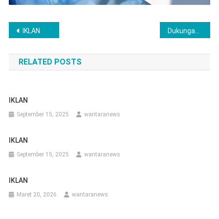
Navigasi
IKLAN
Dukungan Terhadap Program Ketahanan Pangan, Polres Lubuklinggau Serahkan Benih Jagung Hibrida kepada Ketua Kelompok Rukun Tani
pos
RELATED POSTS
IKLAN
September 15, 2025
wantaranews
IKLAN
September 15, 2025
wantaranews
IKLAN
Maret 20, 2026
wantaranews