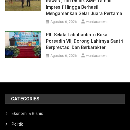
Rawas ,Tim Disdik SMP Tampil
Impresif Hingga Berhasil
Mengamankan Gelar Juara Pertama
Agustus 6, 2026
wantaranews
Plh Sekda Labuhanbatu Buka
Porsadin VII, Dorong Lahirnya Santri
Berprestasi Dan Berkarakter
Agustus 6, 2026
wantaranews
CATEGORIES
Ekonomi & Bisnis
Politik