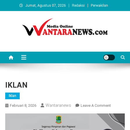
Skip
Jumat, Agustus 07, 2026
Redaksi
Perwakilan
to
content
Wantaranews.com
IKLAN
Iklan
Wantaranews
On
Februari 8, 2026
Leave A Comment
IKLAN