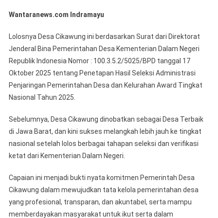
Desa
Wantaranews.com Indramayu
Cikawung
Kecamata
Lolosnya Desa Cikawung ini berdasarkan Surat dari Direktorat
Terisi
Jenderal Bina Pemerintahan Desa Kementerian Dalam Negeri
Mewakili
Republik Indonesia Nomor : 100.3.5.2/5025/BPD tanggal 17
Provinsi
Oktober 2025 tentang Penetapan Hasil Seleksi Administrasi
Jawa
Barat
Penjaringan Pemerintahan Desa dan Kelurahan Award Tingkat
Berhasil
Nasional Tahun 2025.
Lolos
Seleksi
Sebelumnya, Desa Cikawung dinobatkan sebagai Desa Terbaik
Administra
di Jawa Barat, dan kini sukses melangkah lebih jauh ke tingkat
Dan
nasional setelah lolos berbagai tahapan seleksi dan verifikasi
Menembu
ketat dari Kementerian Dalam Negeri.
5
Besar
Capaian ini menjadi bukti nyata komitmen Pemerintah Desa
Nasional
Cikawung dalam mewujudkan tata kelola pemerintahan desa
Regional
yang profesional, transparan, dan akuntabel, serta mampu
2
memberdayakan masyarakat untuk ikut serta dalam