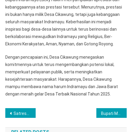
kebanggaannya atas prestasi tersebut. Menurutnya, prestasi
ini bukan hanya milik Desa Cikawung, tetapi juga kebanggaan
seluruh masyarakat Indramayu. Keberhasilan ini menjadi
inspirasi bagi desa-desa lainnya untuk terus berinovasi dan
berkolaborasi mewujudkan Indramayu yang Religius, Ber-
Ekonomi Kerakyatan, Aman, Nyaman, dan Gotong Royong.
Dengan pencapaian ini, Desa Cikawung menegaskan
komitmennya untuk terus mengembangkan potensi lokal,
memperkuat pelayanan publik, serta meningkatkan
kesejahteraan masyarakat. Harapannya, Desa Cikawung
mampu membawa nama harum Indramayu dan Jawa Barat
dengan meraih gelar Desa Terbaik Nasional Tahun 2025.
Navigasi
Satreskrim Polres Musi Rawas Ringkus Pelaku Rudapaksa Pelajar SMP
Bupati Maya Tutup Turnamen Sepakbola Bupati Cup 2025, Khoirul Ulum FC Sebagai Juara
pos