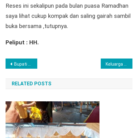
Reses ini sekalipun pada bulan puasa Ramadhan
saya lihat cukup kompak dan saling gairah sambil
buka bersama ,tutupnya.
Peliput : HH.
Navigasi
Bupati dan Wakil Bupati Labuhanbatu Gelar Safari Ramadhan Hari Kedua di Panai Tengah
Keluarga Disabilitas di Simangambat Madina Belum Tersentuh Bantuan, Kemensos Lakukan Asesmen Langsung
pos
RELATED POSTS