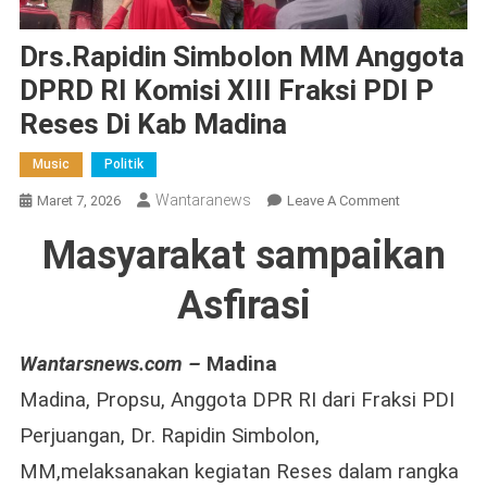
Drs.Rapidin Simbolon MM Anggota
DPRD RI Komisi XIII Fraksi PDI P
Reses Di Kab Madina
Music
Politik
Wantaranews
On
Maret 7, 2026
Leave A Comment
Drs.Rapidin
Masyarakat sampaikan
Simbolon
MM
Asfirasi
Anggota
DPRD
RI
Wantarsnews.com –
Madina
Komisi
​Madina, Propsu, Anggota DPR RI dari Fraksi PDI
XIII
Fraksi
Perjuangan, Dr. Rapidin Simbolon,
PDI
MM,melaksanakan kegiatan Reses dalam rangka
P