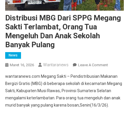
Distribusi MBG Dari SPPG Megang
Sakti Terlambat, Orang Tua
Mengeluh Dan Anak Sekolah
Banyak Pulang
News
Wantaranews
On
Maret 16, 2026
Leave A Comment
Distribusi
wantaranews.com Megang Sakti – Pendistribusian Makanan
MBG
Bergizi Gratis (MBG) di beberapa sekolah di kecamatan Megang
Dari
Sakti, Kabupaten Musi Rawas, Provinsi Sumatera Selatan
SPPG
mengalami keterlambatan. Para orang tua mengeluh dan anak
Megang
Sakti
murid banyak yang pulang karena bosan,Senin(16/3/26).
Terlambat,
Orang
Tua