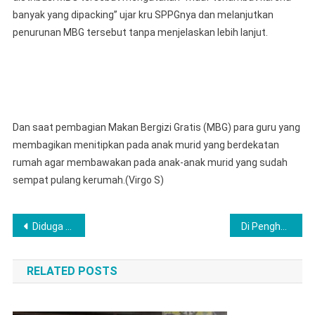
banyak yang dipacking” ujar kru SPPGnya dan melanjutkan
penurunan MBG tersebut tanpa menjelaskan lebih lanjut.
Dan saat pembagian Makan Bergizi Gratis (MBG) para guru yang
membagikan menitipkan pada anak murid yang berdekatan
rumah agar membawakan pada anak-anak murid yang sudah
sempat pulang kerumah.(Virgo S)
Navigasi
Diduga Tidak Transparan, Pembagian Advertorial DPRD Lubuklinggau Disorot Wartawan
Di Penghujung Ramadhan Kapolresta Mamuju Safari Ramadan di Sampaga
pos
RELATED POSTS