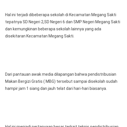
Mengeluh
Dan
Hal ini terjadi dibeberapa sekolah di Kecamatan Megang Sakti
Anak
Sekolah
tepatnya SD Negeri 2,SD Negeri 6 dan SMP Negeri Megang Sakti
Banyak
dan kemungkinan beberapa sekolah lainnya yang ada
Pulang
disekitaran Kecamatan Megang Sakti.
Dari pantauan awak media dilapangan bahwa pendistribusian
Makan Bergizi Gratis ( MBG) tersebut sampai disekolah sudah
hampir jam 1 siang dan jauh telat dari hari-hari biasanya.
Hal ini menjadi pertanyaan besar terkait teknis pendistribusian