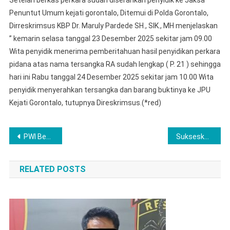
Dan
Penuntut Umum kejati gorontalo, Ditemui di Polda Gorontalo,
Barang
Dirreskrimsus KBP Dr. Maruly Pardede SH., SIK., MH menjelaskan
Bukti
Tindak
” kemarin selasa tanggal 23 Desember 2025 sekitar jam 09.00
Pidana
Wita penyidik menerima pemberitahuan hasil penyidikan perkara
Korupsi
pidana atas nama tersangka RA sudah lengkap ( P. 21 ) sehingga
(Tahap
hari ini Rabu tanggal 24 Desember 2025 sekitar jam 10.00 Wita
II)
penyidik menyerahkan tersangka dan barang buktinya ke JPU
Diserah
Kejati Gorontalo, tutupnya Direskrimsus.(*red)
Penyidi
Polda
Navigasi
Goronta
PWI Bekasi Raya Mantapkan Arah 2026 Lewat Raker & Evaluasi Tahunan
Sukseskan Operasi Lilin Musi 2025, Wakapolres Musi Rawas Lakukan Pengecekan Pos Pengamanan dan Tinjau Keamanan Gereja Santa Maria di Desa G1 Mataram
Ke
pos
Kajati
Goront
RELATED POSTS