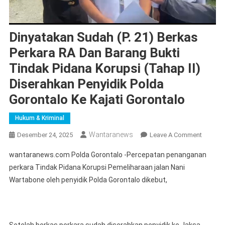
Dinyatakan Sudah (P. 21) Berkas
Perkara RA Dan Barang Bukti
Tindak Pidana Korupsi (Tahap II)
Diserahkan Penyidik Polda
Gorontalo Ke Kajati Gorontalo
Hukum & Kriminal
Wantaranews
On
Desember 24, 2025
Leave A Comment
Dinyata
wantaranews.com Polda Gorontalo -Percepatan penanganan
Sudah
perkara Tindak Pidana Korupsi Pemeliharaan jalan Nani
(P.
Wartabone oleh penyidik Polda Gorontalo dikebut,
21)
Berkas
Perkara
RA
Setelah berkas perkara sudah diserahkan penyidik ke Jaksa