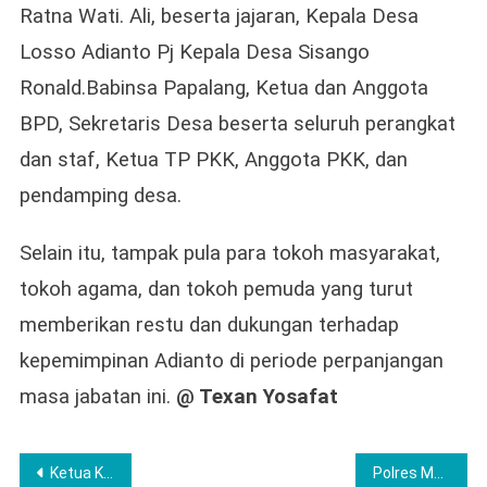
Ratna Wati. Ali, beserta jajaran, Kepala Desa
Losso Adianto Pj Kepala Desa Sisango
Ronald.Babinsa Papalang, Ketua dan Anggota
BPD, Sekretaris Desa beserta seluruh perangkat
dan staf, Ketua TP PKK, Anggota PKK, dan
pendamping desa.
Selain itu, tampak pula para tokoh masyarakat,
tokoh agama, dan tokoh pemuda yang turut
memberikan restu dan dukungan terhadap
kepemimpinan Adianto di periode perpanjangan
masa jabatan ini.
@ Texan Yosafat
Navigasi
Ketua Komisi VII DPR RI DR Bersama Adi Muktar Gelar Kegiatan Diseminasi Kewirausahaan di Kecamatan Siabu.
Polres Musi Rawas Bersinergi Bulog Cabang Lubuklinggau Gelar Kegiatan Gerakkan Pangan Mura di Desa Suro