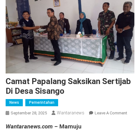
Camat Papalang Saksikan Sertijab
Di Desa Sisango
News
Pemerintahan
Wantaranews
On
September 28, 2025
Leave A Comment
Camat
Wantaranews.com
– Mamuju
Papala
Saksik