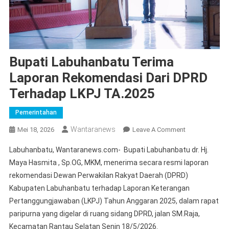
Bupati Labuhanbatu Terima
Laporan Rekomendasi Dari DPRD
Terhadap LKPJ TA.2025
Pemerintahan
Wantaranews
On
Mei 18, 2026
Leave A Comment
Bupati
Labuhanbatu, Wantaranews.com- Bupati Labuhanbatu dr. Hj.
Labuhanbatu
Maya Hasmita , Sp.OG, MKM, menerima secara resmi laporan
Terima
rekomendasi Dewan Perwakilan Rakyat Daerah (DPRD)
Laporan
Kabupaten Labuhanbatu terhadap Laporan Keterangan
Rekomendasi
Dari
Pertanggungjawaban (LKPJ) Tahun Anggaran 2025, dalam rapat
DPRD
paripurna yang digelar di ruang sidang DPRD, jalan SM.Raja,
Terhadap
Kecamatan Rantau Selatan Senin 18/5/2026.