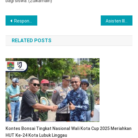
bagi siswa. (Zulkarnain)
Navigasi
Respon Cepat, Polres Musi Rawas Tanggapi Insiden Warga Diserang Beruang di Sukakarya
Asisten III Tegaskan Empat Poin Peningkatan Pajak Daerah
pos
RELATED POSTS
Kontes Bonsai Tingkat Nasional Wali Kota Cup 2025 Meriahkan
HUT Ke-24 Kota Lubuk Linggau