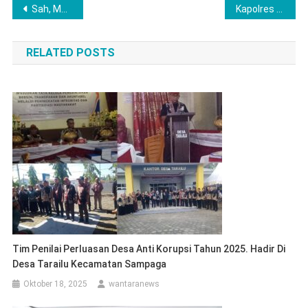
Navigasi
Sah, Muskan Rambe Jabat Ketua PBSI Kabupaten Labuhanbatu Periode 2026-2030
Kapolres Musi Rawas Pimpin Upacara Kenaikan Pangkat 34 Personel: Wujud Apresiasi atas Dedikasi dan Loyalitas
pos
RELATED POSTS
Tim Penilai Perluasan Desa Anti Korupsi Tahun 2025. Hadir Di
Desa Tarailu Kecamatan Sampaga
Oktober 18, 2025
wantaranews