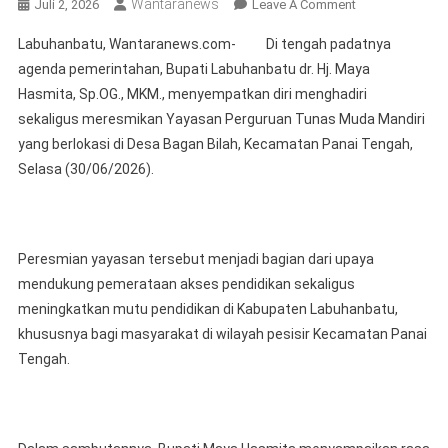
Wantaranews
On
Juli 2, 2026
Leave A Comment
Bupati
Labuhanbatu, Wantaranews.com- Di tengah padatnya
Labuhanbatu
agenda pemerintahan, Bupati Labuhanbatu dr. Hj. Maya
Resmikan
Hasmita, Sp.OG., MKM., menyempatkan diri menghadiri
Yayasan
sekaligus meresmikan Yayasan Perguruan Tunas Muda Mandiri
Tunas
Muda
yang berlokasi di Desa Bagan Bilah, Kecamatan Panai Tengah,
Mandiri,
Selasa (30/06/2026).
Perkuat
Akses
Pendidikan
Di
Peresmian yayasan tersebut menjadi bagian dari upaya
Wilayah
mendukung pemerataan akses pendidikan sekaligus
Pesisir
meningkatkan mutu pendidikan di Kabupaten Labuhanbatu,
khususnya bagi masyarakat di wilayah pesisir Kecamatan Panai
Tengah.