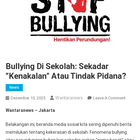
Bullying Di Sekolah: Sekadar
“Kenakalan” Atau Tindak Pidana?
News
Wantaranews
On
Desember 10, 2025
Leave A Comment
Bullying
Wantaranews – Jakarta
Di
Sekolah
​Belakangan ini, beranda media sosial kita sering dipenuhi berita
Sekada
memilukan tentang kekerasan di sekolah. Fenomena bullying
“Kenaka
atau perundungan bukan lagi sekadar ejekan “nama bapak” atau