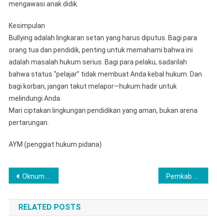
mengawasi anak didik.
​Kesimpulan
​Bullying adalah lingkaran setan yang harus diputus. Bagi para
orang tua dan pendidik, penting untuk memahami bahwa ini
adalah masalah hukum serius. Bagi para pelaku, sadarilah
bahwa status “pelajar” tidak membuat Anda kebal hukum. Dan
bagi korban, jangan takut melapor—hukum hadir untuk
melindungi Anda.
​Mari ciptakan lingkungan pendidikan yang aman, bukan arena
pertarungan.
AYM (penggiat hukum pidana)
Navigasi
Oknum Kontraktor Diduga Aniaya Wartawan di Pagar Alam, IWO-I Kecam Keras dan Minta Proses Hukum Tegas
Pemkab Labuhanbatu Kirim 12 Truk Bantuan untuk Korban Banjir di Tapteng, Tapsel, dan Taput
pos
RELATED POSTS