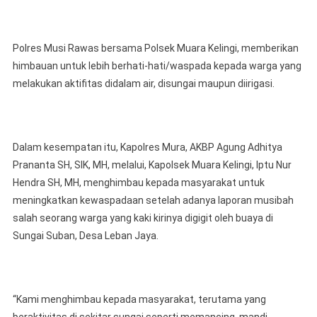
Musi
Rawas
Polres Musi Rawas bersama Polsek Muara Kelingi, memberikan
Himbau
Jangan
himbauan untuk lebih berhati-hati/waspada kepada warga yang
Lakukan
melakukan aktifitas didalam air, disungai maupun diirigasi.
Aktifitas
Di
Sungai
Dalam kesempatan itu, Kapolres Mura, AKBP Agung Adhitya
Prananta SH, SIK, MH, melalui, Kapolsek Muara Kelingi, Iptu Nur
Hendra SH, MH, menghimbau kepada masyarakat untuk
meningkatkan kewaspadaan setelah adanya laporan musibah
salah seorang warga yang kaki kirinya digigit oleh buaya di
Sungai Suban, Desa Leban Jaya.
“Kami menghimbau kepada masyarakat, terutama yang
beraktivitas di sekitar sungai seperti memancing, mandi,