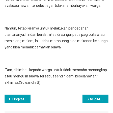
evakuasi hewan tersebut agar tidak membahayakan warga.
Namun, tetap kiranya untuk melakukan pencegahan
diantaranya, hindari beraktivitas di sungai pada pagi buta atau
menjelang malam, lalu tidak membuang sisa makanan ke sungai
yang bisa menarik perhatian buaya.
“Dan, dihimbau kepada warga untuk tidak mencoba menangkap
atau mengusir buaya tersebut sendiri demi keselamatan,”
akhirnya.(Suwandhi S)
Navigasi
Tingkatkan Nasionalisme di Hari Kemerdekaan RI ke-80 Tahun, Polres Musi Rawas Bagikan 1000 Bendera Merah Putih
Sita 204,1 Gram Sabu, Satresnarkoba Polres Musi Rawas Ringkus Residivis Sabu Asal Lubuk Linggau
pos