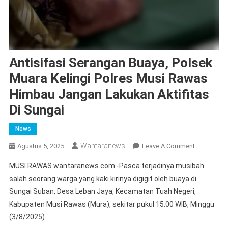
Antisifasi Serangan Buaya, Polsek
Muara Kelingi Polres Musi Rawas
Himbau Jangan Lakukan Aktifitas
Di Sungai
News
Wantaranews
On
Agustus 5, 2025
Leave A Comment
Antisifasi
MUSI RAWAS wantaranews.com -Pasca terjadinya musibah
Serangan
salah seorang warga yang kaki kirinya digigit oleh buaya di
Buaya,
Sungai Suban, Desa Leban Jaya, Kecamatan Tuah Negeri,
Polsek
Kabupaten Musi Rawas (Mura), sekitar pukul 15.00 WIB, Minggu
Muara
Kelingi
(3/8/2025).
Polres