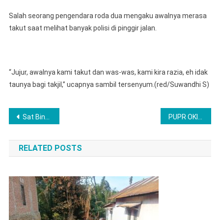
Salah seorang pengendara roda dua mengaku awalnya merasa
takut saat melihat banyak polisi di pinggir jalan.
“Jujur, awalnya kami takut dan was-was, kami kira razia, eh idak
taunya bagi takjil,” ucapnya sambil tersenyum.(red/Suwandhi S)
Navigasi
Sat Binmas Polres Lubuk Linggau Gerak Cepat Hadirkan Senyum Kepedulian Terhadap Warga Yang Kena Musibah Puting Beliung
PUPR OKI Turunkan Alat Berat, Bersihkan Gulma di Jembatan Belanti
pos
RELATED POSTS