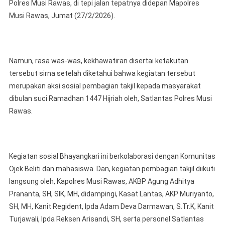
Dikira
Polres Musi Rawas, di tepi jalan tepatnya didepan Mapolres
Razia
Musi Rawas, Jumat (27/2/2026).
Malah
Berakhir
Bahagia,
Satlantas
Namun, rasa was-was, kekhawatiran disertai ketakutan
Polres
tersebut sirna setelah diketahui bahwa kegiatan tersebut
Musi
merupakan aksi sosial pembagian takjil kepada masyarakat
Rawas
dibulan suci Ramadhan 1447 Hijriah oleh, Satlantas Polres Musi
Bersama
Rawas.
Komunita
Ojek
Beliti
Dan
Kegiatan sosial Bhayangkari ini berkolaborasi dengan Komunitas
Mahasisw
Ojek Beliti dan mahasiswa. Dan, kegiatan pembagian takjil diikuti
Bagi
langsung oleh, Kapolres Musi Rawas, AKBP Agung Adhitya
Takjil
Prananta, SH, SIK, MH, didampingi, Kasat Lantas, AKP Muriyanto,
SH, MH, Kanit Regident, Ipda Adam Deva Darmawan, S.Tr.K, Kanit
Turjawali, ⁠Ipda Reksen Arisandi, SH, serta personel Satlantas