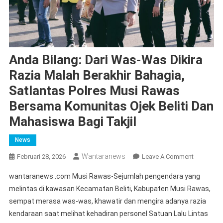
Anda Bilang: Dari Was-Was Dikira
Razia Malah Berakhir Bahagia,
Satlantas Polres Musi Rawas
Bersama Komunitas Ojek Beliti Dan
Mahasiswa Bagi Takjil
News
Wantaranews
On
Februari 28, 2026
Leave A Comment
Anda
wantaranews .com Musi Rawas-Sejumlah pengendara yang
Bilang:
melintas di kawasan Kecamatan Beliti, Kabupaten Musi Rawas,
Dari
sempat merasa was-was, khawatir dan mengira adanya razia
Was-
kendaraan saat melihat kehadiran personel Satuan Lalu Lintas
Was