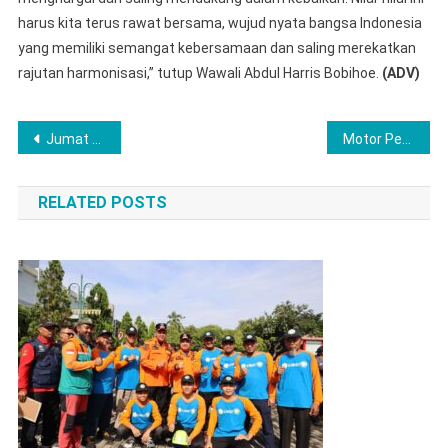
harus kita terus rawat bersama, wujud nyata bangsa Indonesia
yang memiliki semangat kebersamaan dan saling merekatkan
rajutan harmonisasi,” tutup Wawali Abdul Harris Bobihoe.
(ADV)
Navigasi
Jumat Berkah, Polsek Bilah Hulu Bagikan Makanan kepada Masyarakat yang Melintas
Motor Petani Jadi Sasaran, Tim “Landak” Polres Musi Rawas Bersama Unit Reskrim Polsek Purwodadi Ringkus Spesialis Pencuri
pos
RELATED POSTS