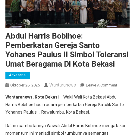
Abdul Harris Bobihoe:
Pemberkatan Gereja Santo
Yohanes Paulus II Simbol Toleransi
Umat Beragama Di Kota Bekasi
Advetorial
Wantaranews
On
Oktober 26, 2025
Leave A Comment
Abdul
Wantaranews, Kota Bekasi
– Wakil Wali Kota Bekasi Abdul
Harris
Harris Bobihoe hadiri acara pemberkatan Gereja Katolik Santo
Bobihoe:
Yohanes Paulus II, Rawalumbu, Kota Bekasi.
Pemberka
Gereja
Dalam sambutannya Wawali Abdul Harris Bobihoe mengatakan
Santo
momentum ini menjadi simbol tumbuhnya semangat
Yohanes