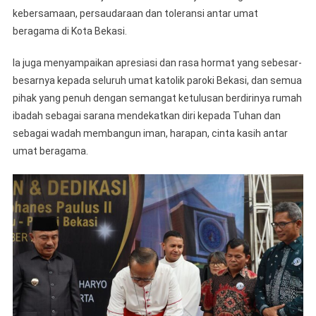
Paulus
kebersamaan, persaudaraan dan toleransi antar umat
II
beragama di Kota Bekasi.
Simbol
Toleransi
Ia juga menyampaikan apresiasi dan rasa hormat yang sebesar-
Umat
besarnya kepada seluruh umat katolik paroki Bekasi, dan semua
Beragama
pihak yang penuh dengan semangat ketulusan berdirinya rumah
Di
ibadah sebagai sarana mendekatkan diri kepada Tuhan dan
Kota
sebagai wadah membangun iman, harapan, cinta kasih antar
Bekasi
umat beragama.